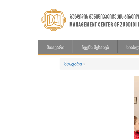
Skip to main content
ᲛᲗᲐᲕᲐᲠᲘ
ᲩᲕᲔᲜᲡ ᲨᲔᲡᲐᲮᲔᲑ
ᲡᲘᲐᲮᲚ
მთავარი
»
თქვენ აქ ხართ