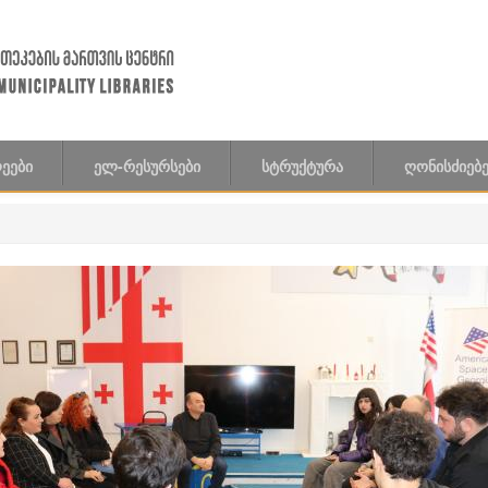
ᲔᲔᲑᲘ
ᲔᲚ-ᲠᲔᲡᲣᲠᲡᲔᲑᲘ
ᲡᲢᲠᲣᲥᲢᲣᲠᲐ
ᲦᲝᲜᲘᲡᲫᲘᲔᲑᲔ