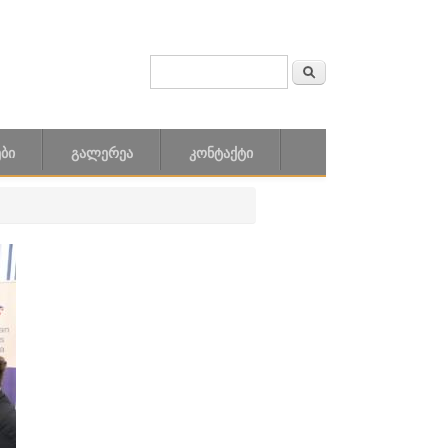
ძიება
SEARCH FORM
ᲑᲘ
ᲒᲐᲚᲔᲠᲔᲐ
ᲙᲝᲜᲢᲐᲥᲢᲘ