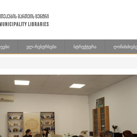
ᲔᲔᲑᲘ
ᲔᲚ-ᲠᲔᲡᲣᲠᲡᲔᲑᲘ
ᲡᲢᲠᲣᲥᲢᲣᲠᲐ
ᲦᲝᲜᲘᲡᲫᲘᲔᲑᲔ