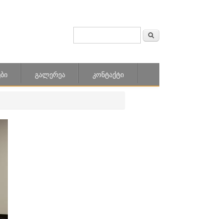
ძიება
SEARCH FORM
ᲑᲘ
ᲒᲐᲚᲔᲠᲔᲐ
ᲙᲝᲜᲢᲐᲥᲢᲘ